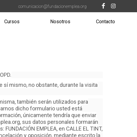
comunicacion@fundacionemplea.org
Cursos
Nosotros
Contacto
LOPD.
e sí mismo, no obstante, durante la visita
a misma, también serán utilizados para
iarnos dicho formulario usted está
ormación, únicamente tendría que enviar
mplea.org, sus datos personales formarán
mo es: FUNDACIÓN EMPLEA, en CALLE EL TINT,
celación y oposición, mediante escrito la